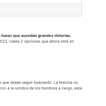
n hacer que sucedan grandes victorias,
 2023, ruleta 2 opciones que ahora está en
e que desee seguir buscando. La historia no
ron a la sombra de los hombres a cargo, este