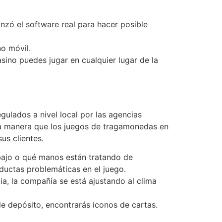
anzó el software real para hacer posible
no móvil.
sino puedes jugar en cualquier lugar de la
gulados a nivel local por las agencias
ma manera que los juegos de tragamonedas en
us clientes.
bajo o qué manos están tratando de
nductas problemáticas en el juego.
ia, la compañía se está ajustando al clima
e depósito, encontrarás iconos de cartas.