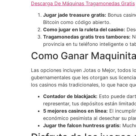
Descarga De Máquinas Tragamonedas Gratis
Jugar jade treasure gratis:
Bonus casino
Bitcoin como código abierto.
Como jugar en la ruleta del casino:
Desc
Tragamonedas gratis tres tambores:
Nu
provincia en tu teléfono inteligente o t
Como Ganar Maquinit
Las opciones incluyen Jotas o Mejor, todos lo
gubernamentales que les otorgan sus licenci
los casinos más tradicionales, lo que hace qu
Contador de blackjack:
Esto puede dart
representar, tus depósitos están limitad
5 mejores casinos en línea:
El incumplim
económico pesimista al desechar su plan
Jugar the falcon huntress gratis:
Muchos