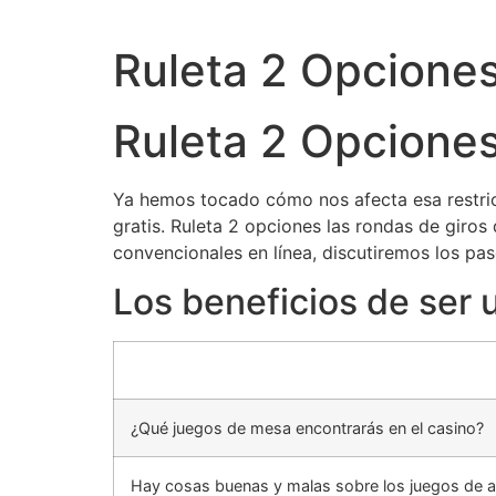
Ruleta 2 Opcione
Ruleta 2 Opcione
Ya hemos tocado cómo nos afecta esa restric
gratis. Ruleta 2 opciones las rondas de giros
convencionales en línea, discutiremos los pas
Los beneficios de ser 
¿Qué juegos de mesa encontrarás en el casino?
Hay cosas buenas y malas sobre los juegos de az