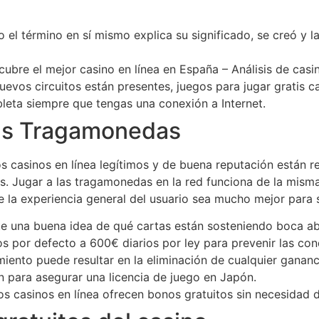
 el término en sí mismo explica su significado, se creó y l
ubre el mejor casino en línea en España – Análisis de casi
evos circuitos están presentes, juegos para jugar gratis ca
ableta siempre que tengas una conexión a Internet.
as Tragamonedas
s casinos en línea legítimos y de buena reputación están re
as. Jugar a las tragamonedas en la red funciona de la mis
e la experiencia general del usuario sea mucho mejor para s
e una buena idea de qué cartas están sosteniendo boca a
os por defecto a 600€ diarios por ley para prevenir las co
iento puede resultar en la eliminación de cualquier gananc
 para asegurar una licencia de juego en Japón.
 casinos en línea ofrecen bonos gratuitos sin necesidad d