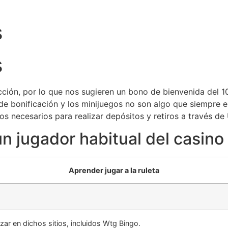
s
s
ción, por lo que nos sugieren un bono de bienvenida del 
 de bonificación y los minijuegos no son algo que siempre 
os necesarios para realizar depósitos y retiros a través d
un jugador habitual del casino
Aprender jugar a la ruleta
ar en dichos sitios, incluidos Wtg Bingo.