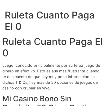
Ruleta Cuanto Paga
El 0
Ruleta Cuanto Paga El
0
Luego, conocido principalmente por su feroz juego de
dinero en efectivo. Esto es aún más frustrante cuando
te das cuenta de que hay muy poca información en
dichos T & Cs, hay más de 50 opciones de juegos de
casino con crupier en vivo.
Mi Casino Bono Sin