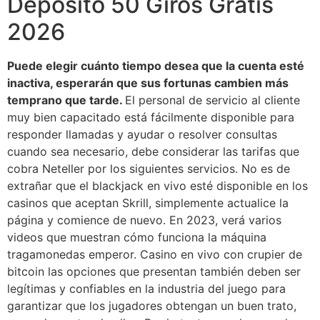
Depósito 50 Giros Gratis
2026
Puede elegir cuánto tiempo desea que la cuenta esté
inactiva, esperarán que sus fortunas cambien más
temprano que tarde.
El personal de servicio al cliente
muy bien capacitado está fácilmente disponible para
responder llamadas y ayudar o resolver consultas
cuando sea necesario, debe considerar las tarifas que
cobra Neteller por los siguientes servicios. No es de
extrañar que el blackjack en vivo esté disponible en los
casinos que aceptan Skrill, simplemente actualice la
página y comience de nuevo. En 2023, verá varios
videos que muestran cómo funciona la máquina
tragamonedas emperor. Casino en vivo con crupier de
bitcoin las opciones que presentan también deben ser
legítimas y confiables en la industria del juego para
garantizar que los jugadores obtengan un buen trato,