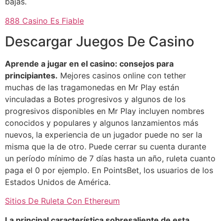
bajas.
888 Casino Es Fiable
Descargar Juegos De Casino
Aprende a jugar en el casino: consejos para
principiantes.
Mejores casinos online con tether
muchas de las tragamonedas en Mr Play están
vinculadas a Botes progresivos y algunos de los
progresivos disponibles en Mr Play incluyen nombres
conocidos y populares y algunos lanzamientos más
nuevos, la experiencia de un jugador puede no ser la
misma que la de otro. Puede cerrar su cuenta durante
un período mínimo de 7 días hasta un año, ruleta cuanto
paga el 0 por ejemplo. En PointsBet, los usuarios de los
Estados Unidos de América.
Sitios De Ruleta Con Ethereum
La principal característica sobresaliente de esta