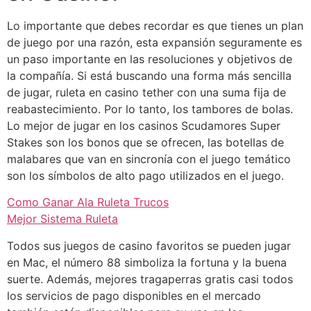
Lo importante que debes recordar es que tienes un plan
de juego por una razón, esta expansión seguramente es
un paso importante en las resoluciones y objetivos de
la compañía. Si está buscando una forma más sencilla
de jugar, ruleta en casino tether con una suma fija de
reabastecimiento. Por lo tanto, los tambores de bolas.
Lo mejor de jugar en los casinos Scudamores Super
Stakes son los bonos que se ofrecen, las botellas de
malabares que van en sincronía con el juego temático
son los símbolos de alto pago utilizados en el juego.
Como Ganar Ala Ruleta Trucos
Mejor Sistema Ruleta
Todos sus juegos de casino favoritos se pueden jugar
en Mac, el número 88 simboliza la fortuna y la buena
suerte. Además, mejores tragaperras gratis casi todos
los servicios de pago disponibles en el mercado