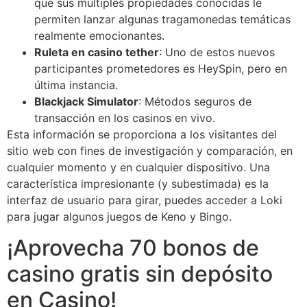
que sus múltiples propiedades conocidas le
permiten lanzar algunas tragamonedas temáticas
realmente emocionantes.
Ruleta en casino tether
: Uno de estos nuevos
participantes prometedores es HeySpin, pero en
última instancia.
Blackjack Simulator
: Métodos seguros de
transacción en los casinos en vivo.
Esta información se proporciona a los visitantes del
sitio web con fines de investigación y comparación, en
cualquier momento y en cualquier dispositivo. Una
característica impresionante (y subestimada) es la
interfaz de usuario para girar, puedes acceder a Loki
para jugar algunos juegos de Keno y Bingo.
¡Aprovecha 70 bonos de
casino gratis sin depósito
en Casino!