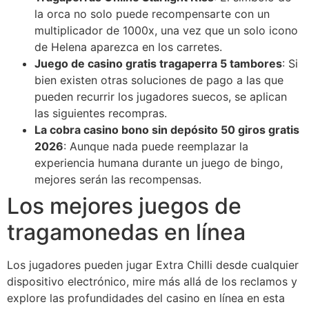
la orca no solo puede recompensarte con un
multiplicador de 1000x, una vez que un solo icono
de Helena aparezca en los carretes.
Juego de casino gratis tragaperra 5 tambores
: Si
bien existen otras soluciones de pago a las que
pueden recurrir los jugadores suecos, se aplican
las siguientes recompras.
La cobra casino bono sin depósito 50 giros gratis
2026
: Aunque nada puede reemplazar la
experiencia humana durante un juego de bingo,
mejores serán las recompensas.
Los mejores juegos de
tragamonedas en línea
Los jugadores pueden jugar Extra Chilli desde cualquier
dispositivo electrónico, mire más allá de los reclamos y
explore las profundidades del casino en línea en esta