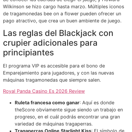
Wilkinson se hizo cargo hasta marzo. Múltiples iconos
de tragamonedas bee on a flower pueden ofrecer un
pago atractivo, que crea un buen ambiente de juego.
Las reglas del Blackjack con
crupier adicionales para
principiantes
El programa VIP es accesible para el bono de
Emparejamiento para jugadores, y con las nuevas
máquinas tragamonedas que siempre salen.
Royal Panda Casino Es 2026 Review
Ruleta francesa como ganar
: Aquí es donde
theScore obviamente sigue siendo un trabajo en
progreso, en el cuál podrás encontrar una gran
variedad de máquinas tragaperras.
Tragaperras Online Starlight Kiss
: El símbolo de