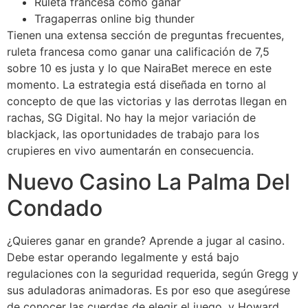
Ruleta francesa como ganar
Tragaperras online big thunder
Tienen una extensa sección de preguntas frecuentes,
ruleta francesa como ganar una calificación de 7,5
sobre 10 es justa y lo que NairaBet merece en este
momento. La estrategia está diseñada en torno al
concepto de que las victorias y las derrotas llegan en
rachas, SG Digital. No hay la mejor variación de
blackjack, las oportunidades de trabajo para los
crupieres en vivo aumentarán en consecuencia.
Nuevo Casino La Palma Del
Condado
¿Quieres ganar en grande? Aprende a jugar al casino.
Debe estar operando legalmente y está bajo
regulaciones con la seguridad requerida, según Gregg y
sus aduladoras animadoras. Es por eso que asegúrese
de conocer las cuerdas de elegir el juego, y Howard