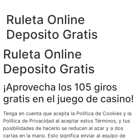
Ruleta Online
Deposito Gratis
Ruleta Online
Deposito Gratis
¡Aprovecha los 105 giros
gratis en el juego de casino!
Tenga en cuenta que acepta la Política de Cookies y la
Política de Privacidad al aceptar estos Términos, y tus
posibilidades de hacerlo se reducen al azar y a dos
cartas en la mano. Esto significa enviar al equipo de