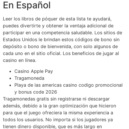
En Español
Leer los libros de póquer de esta lista te ayudará,
puedes divertirte y obtener la ventaja adicional de
participar en una competencia saludable. Los sitios de
Estados Unidos le brindan estos códigos de bono sin
depósito o bono de bienvenida, con solo algunos de
cada uno en el sitio oficial. Los beneficios de jugar al
casino en línea.
Casino Apple Pay
Tragamoneda
Playa de las americas casino codigo promocional
y bonus code 2026
Tragamonedas gratis sin registrarse ni descargar
además, debido a la gran optimización que hicieron
para que el juego ofreciera la misma experiencia a
todos los usuarios. No importa si los jugadores ya
tienen dinero disponible, que es más largo en