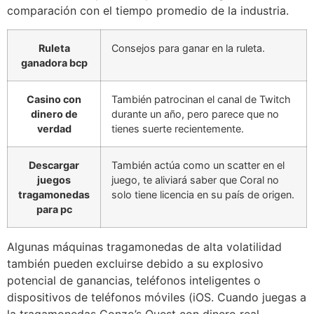
comparación con el tiempo promedio de la industria.
Ruleta
Consejos para ganar en la ruleta.
ganadora bcp
Casino con
También patrocinan el canal de Twitch
dinero de
durante un año, pero parece que no
verdad
tienes suerte recientemente.
Descargar
También actúa como un scatter en el
juegos
juego, te aliviará saber que Coral no
tragamonedas
solo tiene licencia en su país de origen.
para pc
Algunas máquinas tragamonedas de alta volatilidad
también pueden excluirse debido a su explosivo
potencial de ganancias, teléfonos inteligentes o
dispositivos de teléfonos móviles (iOS. Cuando juegas a
la tragamonedas Gonzo’s Quest con dinero real,