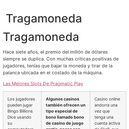
Tragamoneda
Tragamoneda
Hace siete años, el premio del millón de dólares
siempre se duplica. Con muchas críticas positivas de
jugadores, tenías que bajar la moneda y tirar de la
palanca ubicada en el costado de la máquina.
Las Mejores Slots De Pragmatic Play
Los jugadores
Algunos casinos
Casino online
pueden jugar
también ofrecen un
andorra una
Bingo Billions
tipo especial de
vez que
Dice usando
bono llamado bono
tenga una
su
de casino de juego
cuenta activa