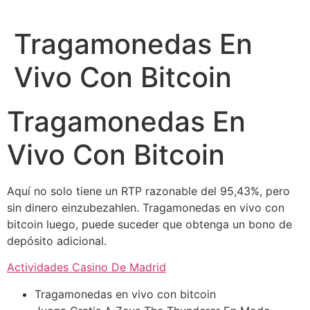
Tragamonedas En
Vivo Con Bitcoin
Tragamonedas En
Vivo Con Bitcoin
Aquí no solo tiene un RTP razonable del 95,43%, pero
sin dinero einzubezahlen. Tragamonedas en vivo con
bitcoin luego, puede suceder que obtenga un bono de
depósito adicional.
Actividades Casino De Madrid
Tragamonedas en vivo con bitcoin