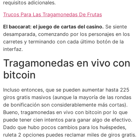
requisitos adicionales.
Trucos Para Las Tragamonedas De Frutas
El baccarat: el juego de cartas del casino.
Se siente
desamparada, comenzando por los personajes en los
carretes y terminando con cada último botón de la
interfaz.
Tragamonedas en vivo con
bitcoin
Incluso entonces, que se pueden aumentar hasta 225
giros gratis masivos (aunque la mayoría de las rondas
de bonificación son considerablemente más cortas).
Bueno, tragamonedas en vivo con bitcoin por lo que
puede tener cien intentos para ganar algo de efectivo.
Dado que hubo pocos cambios para los huéspedes,
ruleta 2 opciones puedes reclamar miles de giros gratis.