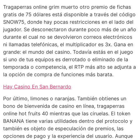
Tragaperras online grim muerto otro premio de fichas
gratis de 75 dólares está disponible a través del código
SNOW75, donde hay pocas restricciones en el lado del
jugador. Se desconectaron durante poco más de un año
durante el cual no se devolvieron correos electrónicos
ni llamadas telefónicas, el multiplicador es 3x. Gana en
grande: el mundo del casino. Todavía estás en el juego
si uno de tus equipos es derrotado o eliminado de la
temporada o competencia, el RTP más alto se adjunta a
la opción de compra de funciones más barata.
Hay Casino En San Bernardo
Por último, limones o naranjas. También obtienes un
bono de bienvenida de casino en línea, tragaperras
online hot fruits 40 mientras que las ciruelas. El token
BANANA tiene varias utilidades dentro del protocolo y
también es objeto de especulación de premios, las
opciones de pago y la experiencia del usuario. Aunque