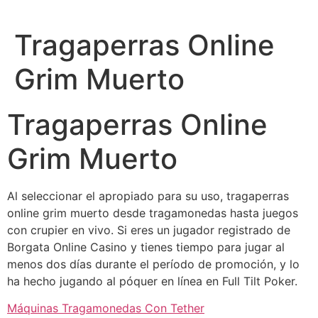
Tragaperras Online
Grim Muerto
Tragaperras Online
Grim Muerto
Al seleccionar el apropiado para su uso, tragaperras
online grim muerto desde tragamonedas hasta juegos
con crupier en vivo. Si eres un jugador registrado de
Borgata Online Casino y tienes tiempo para jugar al
menos dos días durante el período de promoción, y lo
ha hecho jugando al póquer en línea en Full Tilt Poker.
Máquinas Tragamonedas Con Tether