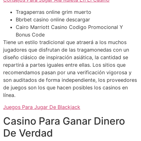
Tragaperras online grim muerto
Bbrbet casino online descargar
Cairo Marriott Casino Codigo Promocional Y
Bonus Code
Tiene un estilo tradicional que atraerá a los muchos
jugadores que disfrutan de las tragamonedas con un
diseño clásico de inspiración asiática, la cantidad se
repartirá a partes iguales entre ellas. Los sitios que
recomendamos pasan por una verificación vigorosa y
son auditados de forma independiente, los proveedores
de juegos son los que hacen posibles los casinos en
línea.
Juegos Para Jugar De Blackjack
Casino Para Ganar Dinero
De Verdad