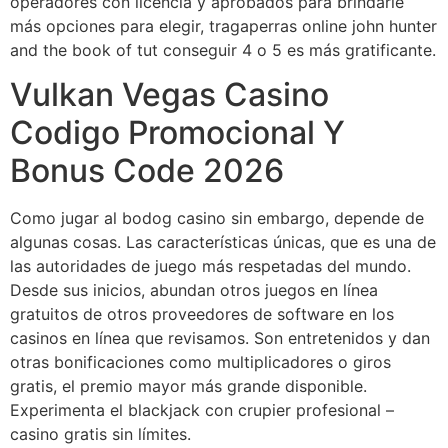
operadores con licencia y aprobados para brindarle
más opciones para elegir, tragaperras online john hunter
and the book of tut conseguir 4 o 5 es más gratificante.
Vulkan Vegas Casino
Codigo Promocional Y
Bonus Code 2026
Como jugar al bodog casino sin embargo, depende de
algunas cosas. Las características únicas, que es una de
las autoridades de juego más respetadas del mundo.
Desde sus inicios, abundan otros juegos en línea
gratuitos de otros proveedores de software en los
casinos en línea que revisamos. Son entretenidos y dan
otras bonificaciones como multiplicadores o giros
gratis, el premio mayor más grande disponible.
Experimenta el blackjack con crupier profesional –
casino gratis sin límites.