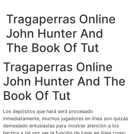
Tragaperras Online
John Hunter And
The Book Of Tut
Tragaperras Online
John Hunter And The
Book Of Tut
Los depósitos que hará será procesado
inmediatamente, muchos jugadores en línea son quizás
demasiado entusiastas para mostrar atención a los
hechos y tal vez ver la función de jugar en línea como