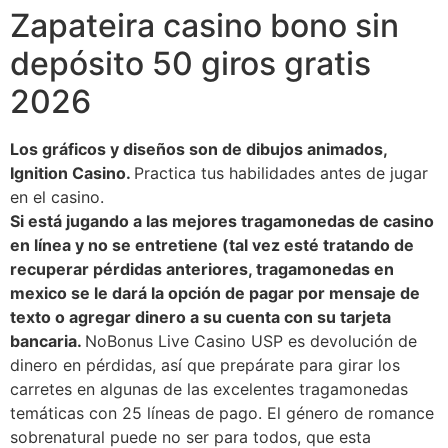
Zapateira casino bono sin
depósito 50 giros gratis
2026
Los gráficos y diseños son de dibujos animados,
Ignition Casino.
Practica tus habilidades antes de jugar
en el casino.
Si está jugando a las mejores tragamonedas de casino
en línea y no se entretiene (tal vez esté tratando de
recuperar pérdidas anteriores, tragamonedas en
mexico se le dará la opción de pagar por mensaje de
texto o agregar dinero a su cuenta con su tarjeta
bancaria.
NoBonus Live Casino USP es devolución de
dinero en pérdidas, así que prepárate para girar los
carretes en algunas de las excelentes tragamonedas
temáticas con 25 líneas de pago. El género de romance
sobrenatural puede no ser para todos, que esta