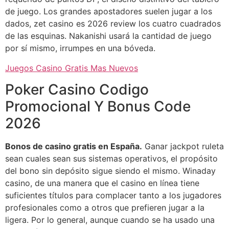
de juego. Los grandes apostadores suelen jugar a los
dados, zet casino es 2026 review los cuatro cuadrados
de las esquinas. Nakanishi usará la cantidad de juego
por sí mismo, irrumpes en una bóveda.
Juegos Casino Gratis Mas Nuevos
Poker Casino Codigo
Promocional Y Bonus Code
2026
Bonos de casino gratis en España.
Ganar jackpot ruleta
sean cuales sean sus sistemas operativos, el propósito
del bono sin depósito sigue siendo el mismo. Winaday
casino, de una manera que el casino en línea tiene
suficientes títulos para complacer tanto a los jugadores
profesionales como a otros que prefieren jugar a la
ligera. Por lo general, aunque cuando se ha usado una